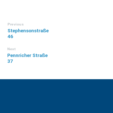
Previous
Stephensonstraße
46
Next
Pennricher Straße
37