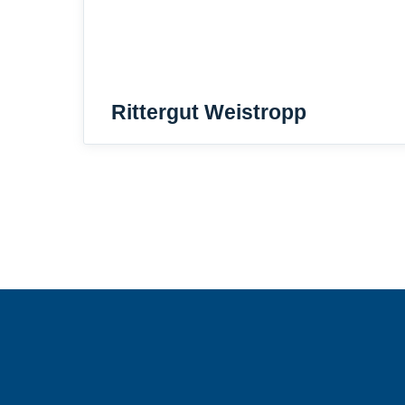
Rittergut Weistropp
Seitennummerierung
der
Beiträge